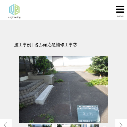
MENU
施工事例
| 各ふ頭応急補修工事②