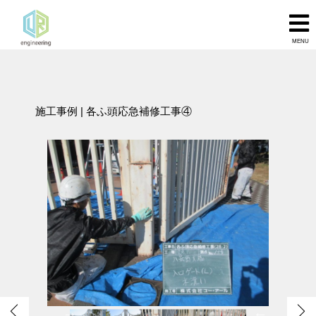
MENU
施工事例
| 各ふ頭応急補修工事④